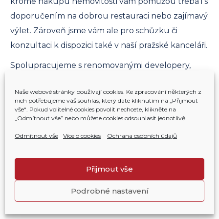
kromě nákupu nemovitosti vám pomůžou třeba i s
doporučením na dobrou restauraci nebo zajímavý
výlet. Zároveň jsme vám ale pro schůzku či
konzultaci k dispozici také v naší pražské kanceláři.
Spolupracujeme s renomovanými developery,
které přímo zastupujeme. Ve většině případů
Naše webové stránky používají cookies. Ke zpracování některých z
proto kupující neplatí realitní provizi.
nich potřebujeme váš souhlas, který dáte kliknutím na „Přijmout
vše“. Pokud volitelné cookies povolit nechcete, klikněte na
Pomůžeme vám vybrat nemovitost, která
„Odmítnout vše” nebo můžete cookies odsouhlasit jednotlivě.
odpovídá vašim představám – ať už jde o rodinné
Odmítnout vše
Více o cookies
Ochrana osobních údajů
zázemí v horách, nebo dlouhodobou investici s
výnosem. A pomůžeme vám i pokud přemýšlíte o
Přijmout vše
nemovitosti u moře
.
Podrobné nastavení
Citovaní experti