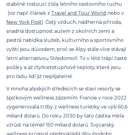
stabilně rostoucí čísla letního cestovního ruchu
(viz např. článek z
Travel and Tour World
nebo v
New York Post
)
. Čistý vzduch, nádherná příroda,
snadná dostupnost autem z okolních zemí a
pestrá nabídka služeb, kulturního a sportovního
vyžití jsou důvodem, proč se Alpy stále více stávají
letní alternativou Středomoří. To v létě trápí časté
požáry a až čtyřicetistupňové teploty, které jsou
pro řadu lidí již nepřijatelné.
V mnoha alpských střediscích se staví resorty se
špičkovým wellness zázemím. Francie v roce 2022
vygenerovala tržby z wellness turistiky ve výši 60,6
miliard dolarů. Do roku 2030 by tato částka měla
vzrůst na téměř 150 miliard dolarů. Švýcarský
wellness průmysl předpokládá dlouhodobý