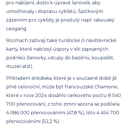
pro nabíjení, došlo k úpravě lanovek, aby
umožňovaly i dopravu cyklistů. Špičkovým
zázemím pro cyklisty je proslulý např. rakouský
Leogang.
Rozmach zažívají také turistické či návštěvnické
karty, které nabízejí úspory v síti zapojených
podniků (lanovky, vstupy do bazénů, koupališť,
muzeí atd.).
Příkladem střediska, které je v současné době již
plně celoroční, může být francouzské Chamonix,
které v roce 2024 dosáhlo celkového počtu 8 540
700 přenocování, z toho zimní sezona se podílela
4 086 000 přenocováními (47,8 %), léto 4 454 700
přenocováními (52,2 %).