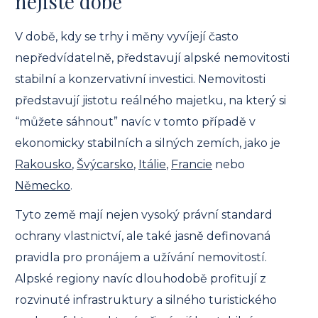
nejisté době
V době, kdy se trhy i měny vyvíjejí často
nepředvídatelně, představují alpské nemovitosti
stabilní a konzervativní investici. Nemovitosti
představují jistotu reálného majetku, na který si
“můžete sáhnout” navíc v tomto případě v
ekonomicky stabilních a silných zemích, jako je
Rakousko
,
Švýcarsko
,
Itálie
,
Francie
nebo
Německo
.
Tyto země mají nejen vysoký právní standard
ochrany vlastnictví, ale také jasně definovaná
pravidla pro pronájem a užívání nemovitostí.
Alpské regiony navíc dlouhodobě profitují z
rozvinuté infrastruktury a silného turistického