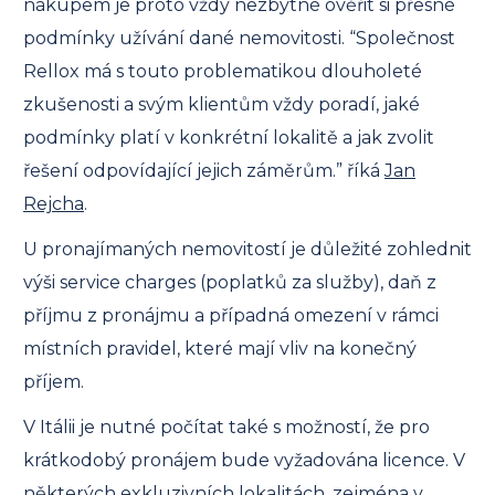
nákupem je proto vždy nezbytné ověřit si přesné
podmínky užívání dané nemovitosti. “Společnost
Rellox má s touto problematikou dlouholeté
zkušenosti a svým klientům vždy poradí, jaké
podmínky platí v konkrétní lokalitě a jak zvolit
řešení odpovídající jejich záměrům.” říká
Jan
Rejcha
.
U pronajímaných nemovitostí je důležité zohlednit
výši service charges (poplatků za služby), daň z
příjmu z pronájmu a případná omezení v rámci
místních pravidel, které mají vliv na konečný
příjem.
V Itálii je nutné počítat také s možností, že pro
krátkodobý pronájem bude vyžadována licence. V
některých exkluzivních lokalitách, zejména v