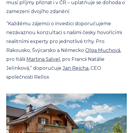
musí příjmy přiznat i v ČR – uplatňuje se dohoda o
zamezení dvojího zdanění.
“Každému zájemci o investici doporučujeme
nezávaznou konzultaci s našimi česky hovořícími
realitními experty pro jednotlivé trhy. Pro
Rakousko, Švýcarsko a Německo
Olga Muchová
,
pro Itálii
Martina Salvel
, pro Francii Natálie
Jelínková,” doporučuje
Jan Rejcha
, CEO
společnosti Rellox.