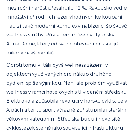
meziroční nárůst přesahující 12 %. Rakousko vedle
množství přírodních jezer vhodných ke koupání
nabízí také moderní komplexy nabízející špičkové
wellness služby. Příkladem může být tyrolský
Aqua Dome
, který od svého otevření přilákal již
miliony návštěvníků.
Oproti tomu v Itálii bývá wellness zázemí v
objektech využívaných pro nákup druhého
bydlení spíše výjimkou. Není ale problém využívat
wellness v rámci hotelových sítí v daném středisku.
Elektrokola způsobila revoluci v horské cyklistice v
Alpách a tento sport výrazně zpřístupnila i starším
věkovým kategoriím. Střediska budují nové sítě
cyklostezek stejně jako související infrastrukturu