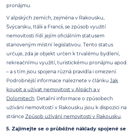
pronájmu.
V alpských zemích, zejména v Rakousku,
Švýcarsku, Itálii a Francii, se způsob využití
nemovitosti řídí jejím oficiálním statusem
stanoveným místní legislativou. Tento status
určuje, zda je objekt určen k trvalému bydlení,
rekreačnímu využití, turistickému pronájmu apod.
– a s tím jsou spojena různá pravidla i omezení.
Podrobnější informace naleznete v článku
Jak
koupit a užívat nemovitost v Alpách a v
Dolomitech
. Detailní informace o způsobech
užívání nemovitostí v Rakousku jsou k dispozici na
stránce
Způsob užívání nemovitosti v Rakousku
.
5. Zajímejte se o průběžné náklady spojené se