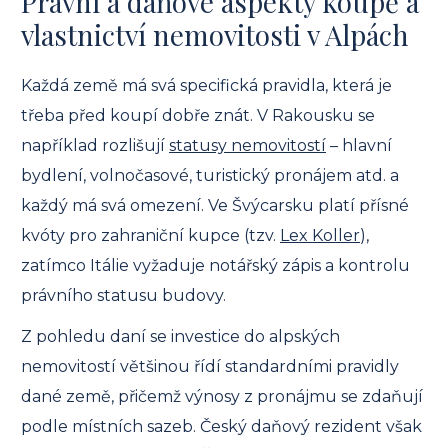
Právní a daňové aspekty koupě a
vlastnictví nemovitosti v Alpách
Každá země má svá specifická pravidla, která je
třeba před koupí dobře znát. V Rakousku se
například rozlišují
statusy nemovitostí
– hlavní
bydlení, volnočasové, turistický pronájem atd. a
každý má svá omezení. Ve Švýcarsku platí přísné
kvóty pro zahraniční kupce (tzv.
Lex Koller
),
zatímco Itálie vyžaduje notářský zápis a kontrolu
právního statusu budovy.
Z pohledu daní se investice do alpských
nemovitostí většinou řídí standardními pravidly
dané země, přičemž výnosy z pronájmu se zdaňují
podle místních sazeb. Český daňový rezident však