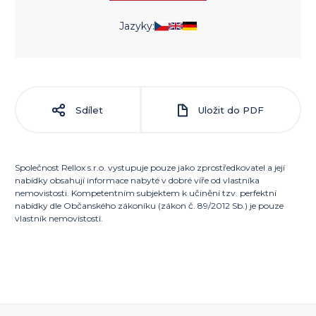
Jazyky:
Sdílet
Uložit do PDF
Společnost Rellox s.r.o. vystupuje pouze jako zprostředkovatel a její
nabídky obsahují informace nabyté v dobré víře od vlastníka
nemovistosti. Kompetentním subjektem k učinění tzv. perfektní
nabídky dle Občanského zákoníku (zákon č. 89/2012 Sb.) je pouze
vlastník nemovistosti.