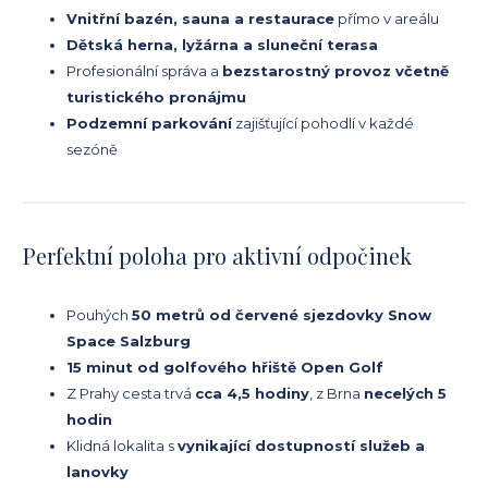
Vnitřní bazén, sauna a restaurace
přímo v areálu
Dětská herna, lyžárna a sluneční terasa
Profesionální správa a
bezstarostný provoz včetně
turistického pronájmu
Podzemní parkování
zajišťující pohodlí v každé
sezóně
Perfektní poloha pro aktivní odpočinek
Pouhých
50 metrů od červené sjezdovky Snow
Space Salzburg
15 minut od golfového hřiště Open Golf
Z Prahy cesta trvá
cca 4,5 hodiny
, z Brna
necelých 5
hodin
Klidná lokalita s
vynikající dostupností služeb a
lanovky