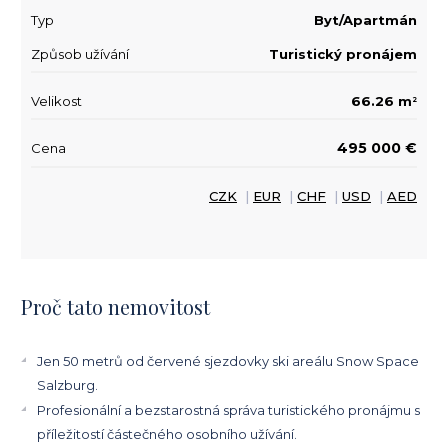
Typ
Byt/Apartmán
Způsob užívání
Turistický pronájem
Velikost
66.26 m
2
495 000 €
Cena
CZK
|
EUR
|
CHF
|
USD
|
AED
Proč tato nemovitost
Jen 50 metrů od červené sjezdovky ski areálu Snow Space
Salzburg.
Profesionální a bezstarostná správa turistického pronájmu s
příležitostí částečného osobního užívání.