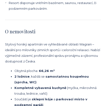
Resort disponuje vnitřním bazénem, saunou, restaurací, či
podzemním parkováním.
O nemovitosti
Stylový horský apartmán ve vyhledávané oblasti Wagrain –
ideální pro milovníky zimních sportů i celoroční relaxaci. Nabízí
výjimečné zázemí, profesionální správu pronájmu a výbornou
dostupnost z Česka.
Obytná plocha:
66,26 m²
2 ložnice
, každá se
samostatnou koupelnou
(sprcha, WC)
Kompletně vybavená kuchyně
(myčka, mikrovlnná
trouba, lednice, vařič)
Součástí je
sklepní kóje
a
parkovací místo v
podzemní garáži