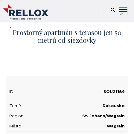
MENU
Prostorný apartmán s terasou jen 50
metrů od sjezdovky
+ 16
ID
SOU21189
Země
Rakousko
Region
St. Johann/Wagrain
Město
Wagrain