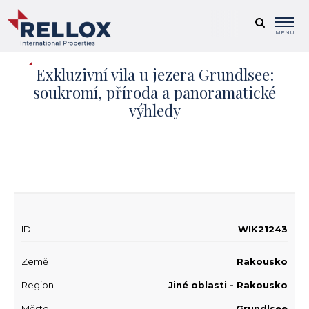
MENU
Exkluzivní vila u jezera Grundlsee:
soukromí, příroda a panoramatické
výhledy
+ 20
ID
WIK21243
Země
Rakousko
Region
Jiné oblasti - Rakousko
Město
Grundlsee