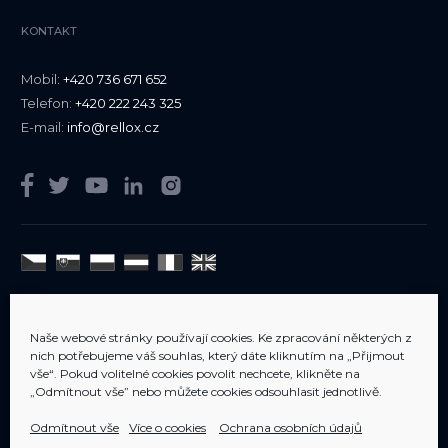
KONTAKT
Mobil:
+420 736 671 652
Telefon:
+420 222 243 325
E-mail:
info@rellox.cz
Jsme členem
AIPP
Naše webové stránky používají cookies. Ke zpracování některých z
nich potřebujeme váš souhlas, který dáte kliknutím na „Přijmout
vše“. Pokud volitelné cookies povolit nechcete, klikněte na
„Odmítnout vše” nebo můžete cookies odsouhlasit jednotlivě.
Odmítnout vše
Více o cookies
Ochrana osobních údajů