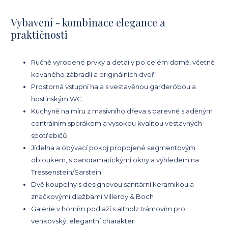
Vybavení - kombinace elegance a
praktičnosti
Ručně vyrobené prvky a detaily po celém domě, včetně
kovaného zábradlí a originálních dveří
Prostorná vstupní hala s vestavěnou garderóbou a
hostinským WC
Kuchyně na míru z masivního dřeva s barevně sladěným
centrálním sporákem a vysokou kvalitou vestavných
spotřebičů
Jídelna a obývací pokoj propojené segmentovým
obloukem, s panoramatickými okny a výhledem na
Tressenstein/Sarstein
Dvě koupelny s designovou sanitární keramikou a
značkovými dlažbami Villeroy & Boch
Galerie v horním podlaží s altholz trámovím pro
venkovský, elegantní charakter