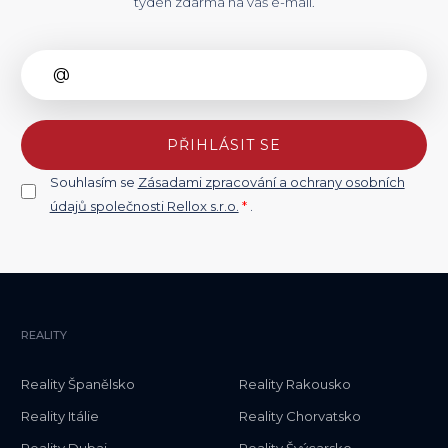
týden zdarma na váš e-mail.
PŘIHLÁSIT SE
Souhlasím se
Zásadami zpracování a ochrany osobních
údajů společnosti Rellox s.r.o.
*
.
REALITY
Reality Španělsko
Reality Rakousko
Reality Itálie
Reality Chorvatsko
Reality Dubaj
Reality Švýcarsko