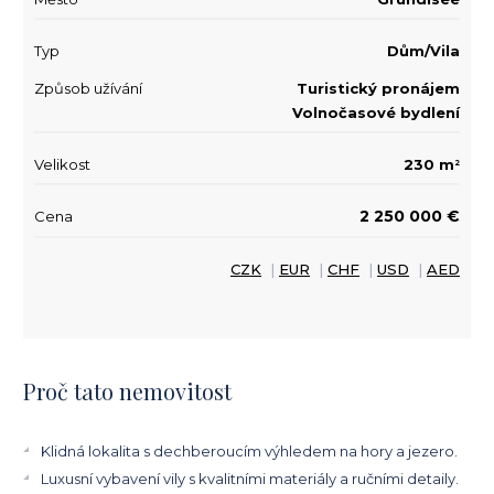
Typ
Dům/Vila
Způsob užívání
Turistický pronájem
Volnočasové bydlení
Velikost
230 m
2
2 250 000 €
Cena
CZK
|
EUR
|
CHF
|
USD
|
AED
Proč tato nemovitost
Klidná lokalita s dechberoucím výhledem na hory a jezero.
Luxusní vybavení vily s kvalitními materiály a ručními detaily.