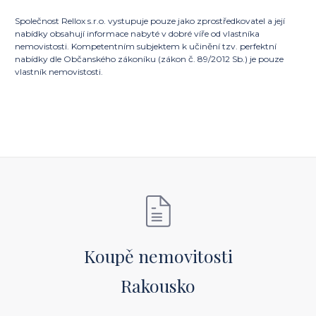
Společnost Rellox s.r.o. vystupuje pouze jako zprostředkovatel a její
nabídky obsahují informace nabyté v dobré víře od vlastníka
nemovistosti. Kompetentním subjektem k učinění tzv. perfektní
nabídky dle Občanského zákoníku (zákon č. 89/2012 Sb.) je pouze
vlastník nemovistosti.
Koupě nemovitosti
Rakousko