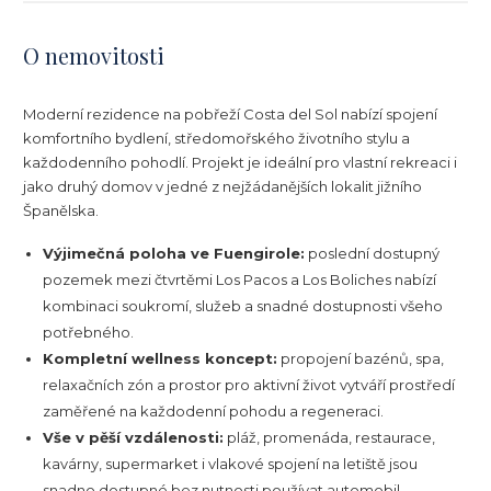
O nemovitosti
Moderní rezidence na pobřeží Costa del Sol nabízí spojení
komfortního bydlení, středomořského životního stylu a
každodenního pohodlí. Projekt je ideální pro vlastní rekreaci i
jako druhý domov v jedné z nejžádanějších lokalit jižního
Španělska.
Výjimečná poloha ve Fuengirole:
poslední dostupný
pozemek mezi čtvrtěmi Los Pacos a Los Boliches nabízí
kombinaci soukromí, služeb a snadné dostupnosti všeho
potřebného.
Kompletní wellness koncept:
propojení bazénů, spa,
relaxačních zón a prostor pro aktivní život vytváří prostředí
zaměřené na každodenní pohodu a regeneraci.
Vše v pěší vzdálenosti:
pláž, promenáda, restaurace,
kavárny, supermarket i vlakové spojení na letiště jsou
snadno dostupné bez nutnosti používat automobil.