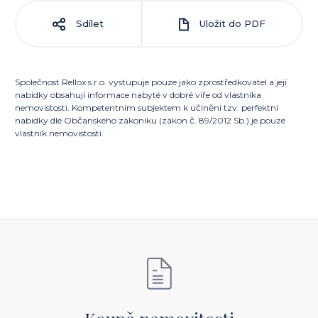
Sdílet
Uložit do PDF
Společnost Rellox s.r.o. vystupuje pouze jako zprostředkovatel a její
nabídky obsahují informace nabyté v dobré víře od vlastníka
nemovistosti. Kompetentním subjektem k učinění tzv. perfektní
nabídky dle Občanského zákoníku (zákon č. 89/2012 Sb.) je pouze
vlastník nemovistosti.