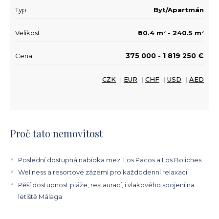
Typ
Byt/Apartmán
Velikost
80.4 m
- 240.5 m
2
2
375 000 - 1 819 250 €
Cena
CZK
|
EUR
|
CHF
|
USD
|
AED
Proč tato nemovitost
Poslední dostupná nabídka mezi Los Pacos a Los Boliches
Wellness a resortové zázemí pro každodenní relaxaci
Pěší dostupnost pláže, restaurací, i vlakového spojení na
letiště Málaga