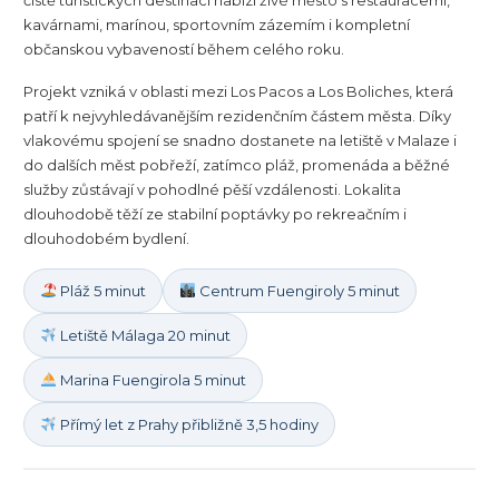
čistě turistických destinací nabízí živé město s restauracemi,
kavárnami, marínou, sportovním zázemím i kompletní
občanskou vybaveností během celého roku.
Projekt vzniká v oblasti mezi Los Pacos a Los Boliches, která
patří k nejvyhledávanějším rezidenčním částem města. Díky
vlakovému spojení se snadno dostanete na letiště v Malaze i
do dalších měst pobřeží, zatímco pláž, promenáda a běžné
služby zůstávají v pohodlné pěší vzdálenosti. Lokalita
dlouhodobě těží ze stabilní poptávky po rekreačním i
dlouhodobém bydlení.
Pláž 5 minut
Centrum Fuengiroly 5 minut
Letiště Málaga 20 minut
Marina Fuengirola 5 minut
Přímý let z Prahy přibližně 3,5 hodiny