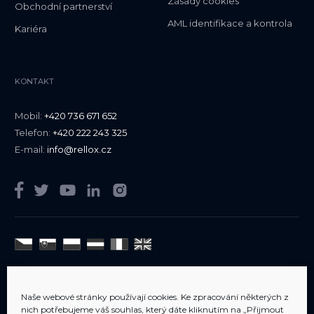
Zásady cookies
Obchodní partnerství
AML identifikace a kontrola
Kariéra
KONTAKT
Mobil:
+420 736 671 652
Telefon:
+420 222 243 325
E-mail:
info@rellox.cz
Jsme členem
AIPP
Naše webové stránky používají cookies. Ke zpracování některých z
nich potřebujeme váš souhlas, který dáte kliknutím na „Přijmout