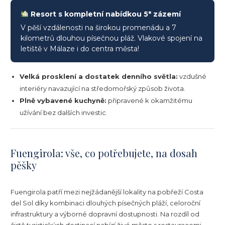
Resort s kompletní nabídkou 5* zázemí
V pěší vzdálenosti na širokou promenádu a 7
kilometrů dlouhou písečnou pláž. Vlakové spojení na
letiště v Málaze i do centra města!
Velká prosklení a dostatek denního světla:
vzdušné
interiéry navazující na středomořský způsob života.
Plně vybavené kuchyně:
připravené k okamžitému
užívání bez dalších investic.
Fuengirola: vše, co potřebujete, na dosah
pěšky
Fuengirola patří mezi nejžádanější lokality na pobřeží Costa
del Sol díky kombinaci dlouhých písečných pláží, celoroční
infrastruktury a výborné dopravní dostupnosti. Na rozdíl od