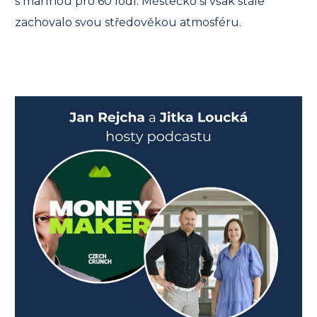
s marínou pro 60 lodí. Městečko si však stále
zachovalo svou středověkou atmosféru.