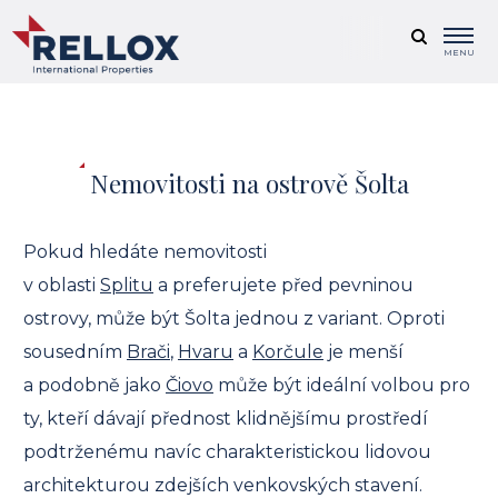
MENU
Nemovitosti na ostrově Šolta
Pokud hledáte nemovitosti
v oblasti
Splitu
a preferujete před pevninou
ostrovy, může být Šolta jednou z variant. Oproti
sousedním
Brači
,
Hvaru
a
Korčule
je menší
a podobně jako
Čiovo
může být ideální volbou pro
ty, kteří dávají přednost klidnějšímu prostředí
podtrženému navíc charakteristickou lidovou
architekturou zdejších venkovských stavení.