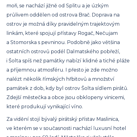
moři, se nachází jižně od Splitu a je úzkým
průlivem oddělen od ostrova Brač. Doprava na
ostrov je možná díky pravidelným trajektovým
linkám, které spojují přístavy Rogač, Nečujam
a Stomorska s pevninou. Podobně jako většina
ostatních ostrovů podél Dalmatského pobřeží,
i Šolta spíš než památky nabízí klidné a tiché pláže
a příjemnou atmosféru. I přesto je zde možno
nalézt několik římských hřbitovů a množství
památek z dob, kdy byl ostrov Šolta sídlem pirátů.
Zdejší městečka a obce jsou obklopeny vinicemi,
které produkují vynikající víno.
Za vidění stojí bývalý pirátský přístav Maslinica,
ve kterém se v současnosti nachází luxusní hotel