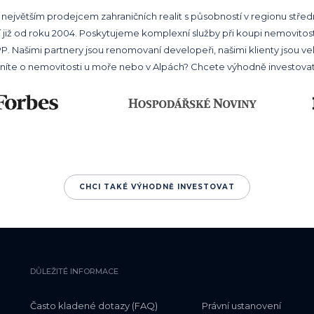
 největším prodejcem zahraničních realit s působností v regionu střed
 již od roku 2004. Poskytujeme komplexní služby při koupi nemovitosti 
 Našimi partnery jsou renomovaní developeři, našimi klienty jsou velcí
níte o nemovitosti u moře nebo v Alpách? Chcete výhodně investova
CHCI TAKÉ VÝHODNĚ INVESTOVAT
DŮLEŽITÉ INFORMACE
Často kladené dotazy (FAQ)
Právní ustanovení