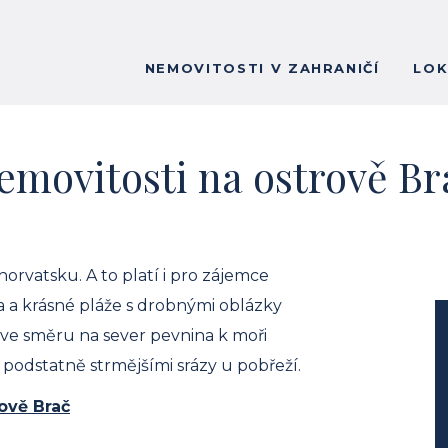
NEMOVITOSTI V ZAHRANIČÍ
LOK
emovitosti na ostrově Br
orvatsku. A to platí i pro zájemce
a a krásné pláže s drobnými oblázky
 ve směru na sever pevnina k moři
á podstatně strmějšími srázy u pobřeží.
ově Brač