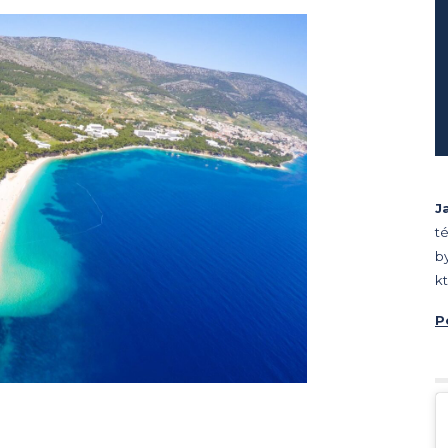
J
t
b
k
P