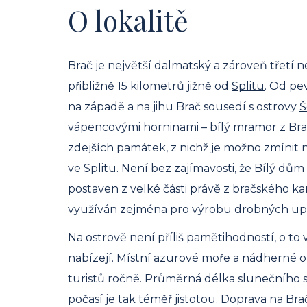
O lokalitě
Brač je největší dalmatský a zároveň třetí n
přibližně 15 kilometrů jižně od
Splitu
. Od pev
na západě a na jihu Brač sousedí s ostrovy
Š
vápencovými horninami – bílý mramor z Bra
zdejších památek, z nichž je možno zmínit 
ve Splitu. Není bez zajímavosti, že Bílý dům
postaven z velké části právě z bračského k
využíván zejména pro výrobu drobných u
Na ostrově není příliš pamětihodností, o to 
nabízejí. Místní azurové moře a nádherné ob
turistů ročně. Průměrná délka slunečního s
počasí je tak téměř jistotou. Doprava na Br