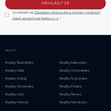
PŘIHLÁSIT SE
Souhlasím se
Zásadami zpracování a ochrany osobních
údajů společnosti Rellox s.r.o.
*
.
REALITY
Reality Španělsko
Reality Rakousko
Reality Itálie
Reality Chorvatsko
Reality Dubaj
Reality Švýcarsko
Reality Slovensko
Reality Polsko
Reality USA
Reality Řecko
Reality Francie
Reality Německo