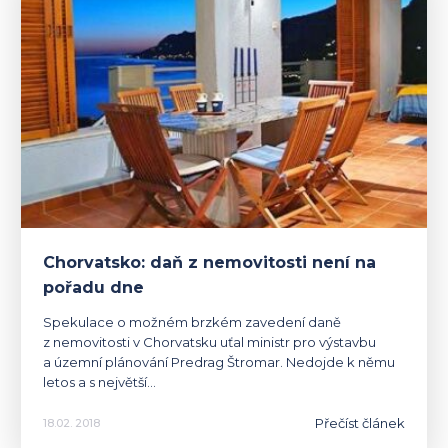
Chorvatsko: daň z nemovitosti není na
pořadu dne
Spekulace o možném brzkém zavedení daně
z nemovitosti v Chorvatsku uťal ministr pro výstavbu
a územní plánování Predrag Štromar. Nedojde k němu
letos a s největší…
Přečíst článek
18.02. 2018