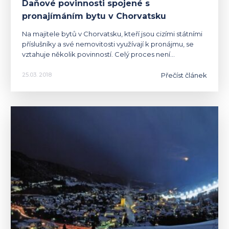
Daňové povinnosti spojené s
pronajímáním bytu v Chorvatsku
Na majitele bytů v Chorvatsku, kteří jsou cizími státními
příslušníky a své nemovitosti využívají k pronájmu, se
vztahuje několik povinností. Celý proces není…
Přečíst článek
25.03. 2018