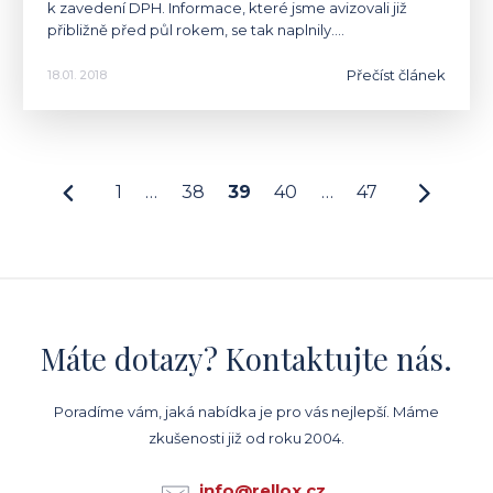
k zavedení DPH. Informace, které jsme avizovali již
přibližně před půl rokem, se tak naplnily.…
Přečíst článek
18.01. 2018
1
…
38
39
40
…
47
Máte dotazy? Kontaktujte nás.
Poradíme vám, jaká nabídka je pro vás nejlepší. Máme
zkušenosti již od roku 2004.
info@rellox.cz