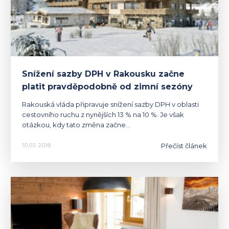
Snížení sazby DPH v Rakousku začne
platit pravděpodobně od zimní sezóny
Rakouská vláda připravuje snížení sazby DPH v oblasti
cestovního ruchu z nynějších 13 % na 10 %. Je však
otázkou, kdy tato změna začne…
Přečíst článek
10.03. 2018