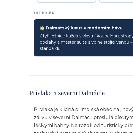
INTERIÉR
Dalmatský luxus v moderním hávu
Čtyři ložnice každá s vlastní koupelnou, str
podlahy a master suite s volně stojící vano
standardu.
Privlaka a severní Dalmácie
Privlaka je klidná přímořská obec na ji
zálivu v severní Dalmácii, proslulá písčit
léčivými bahny. Na rozdíl od turisticky pře