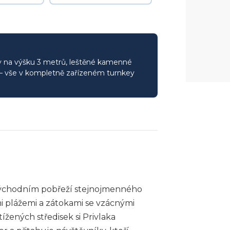
opy na výšku 3 metrů, leštěné kamenné
u — vše v kompletně zařízeném turnkey
hovýchodním pobřeží stejnojmenného
ými plážemi a zátokami se vzácnými
tížených středisek si Privlaka