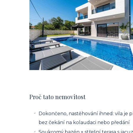
Proč tato nemovitost
Dokončeno, nastěhování ihned: vila je 
bez čekání na kolaudaci nebo předání
Soukromý bazén + střešní terasa s jacuz