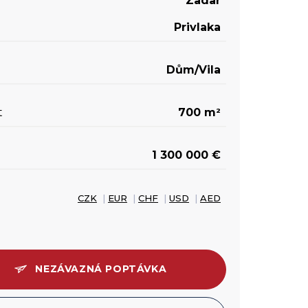
Zadar
Privlaka
Dům/Vila
t
700 m
2
1 300 000 €
CZK
|
EUR
|
CHF
|
USD
|
AED
NEZÁVAZNÁ POPTÁVKA