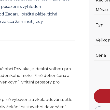
Region
í posezení s výhledem
Město
od Zadaru: písčité pláže, tiché
é za cca 25 minut jízdy
Typ
Velikos
Cena
ké obci Privlaka je ideální volbou pro
 Jaderského moře. Plně dokončená a
venkovní i vnitřní prostory pro
je plně vybavena a zkolaudována, title
liv čekání na stavební dokončení.