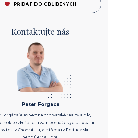
PŘIDAT DO OBLÍBENÝCH
Kontaktujte nás
Peter Forgacs
r Forgács
je expert na chorvatské reality a díky
ouholeté zkušenosti vám pomůže vybrat ideální
vitost v Chorvatsku, ale třeba i v Portugalsku
nebo Černé Hoře.