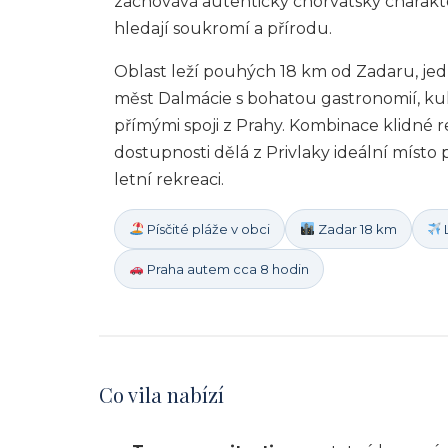
zachovává autentický chorvatský charakter
hledají soukromí a přírodu.
Oblast leží pouhých 18 km od Zadaru, je
měst Dalmácie s bohatou gastronomií, ku
přímými spoji z Prahy. Kombinace klidné r
dostupnosti dělá z Privlaky ideální místo
letní rekreaci.
Písčité pláže v obci
Zadar 18 km
L
Praha autem cca 8 hodin
Co vila nabízí