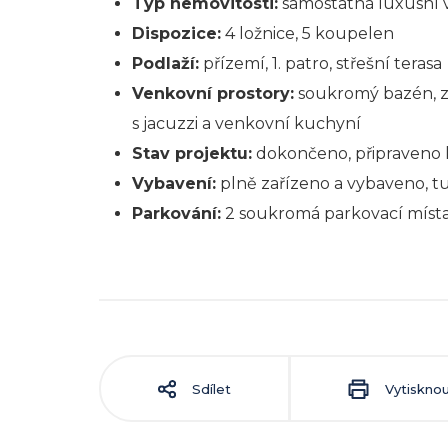
Typ nemovitosti:
samostatná luxusní v
Dispozice:
4 ložnice, 5 koupelen
Podlaží:
přízemí, 1. patro, střešní terasa
Venkovní prostory:
soukromý bazén, za
s jacuzzi a venkovní kuchyní
Stav projektu:
dokončeno, připraveno 
Vybavení:
plně zařízeno a vybaveno, t
Parkování:
2 soukromá parkovací místa
Sdílet
Vytiskno