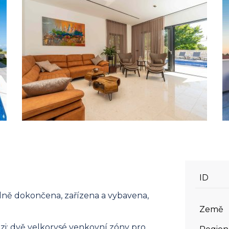
ID
plně dokončena, zařízena a vybavena,
Země
zi: dvě velkorysé venkovní zóny pro