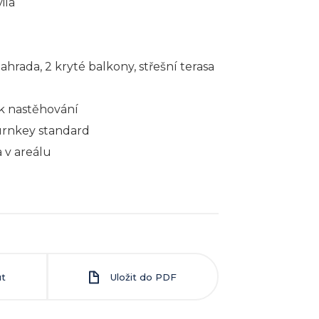
ila
hrada, 2 kryté balkony, střešní terasa
k nastěhování
urnkey standard
 v areálu
ut
Uložit do PDF