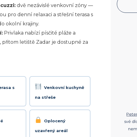
cuzzi:
dvě nezávislé venkovní zóny —
u pro denní relaxaci a střešní terasa s
 okolní krajiny.
í:
Privlaka nabízí písčité pláže a
 přitom letiště Zadar je dostupné za
erasa s
Venkovní kuchyně
na střeše
Pete
mé
Oplocený
své dl
nemo
uzavřený areál