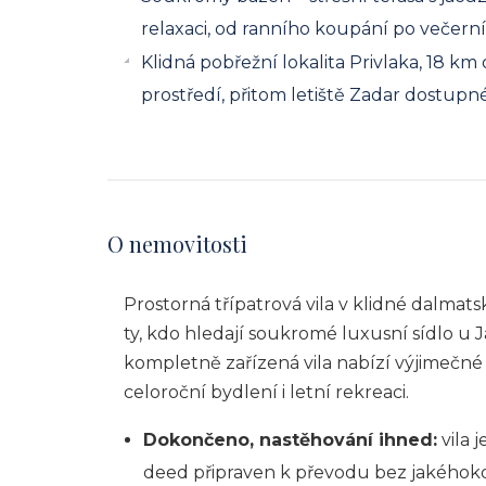
relaxaci, od ranního koupání po večern
Klidná pobřežní lokalita Privlaka, 18 km 
prostředí, přitom letiště Zadar dostupn
O nemovitosti
Prostorná třípatrová vila v klidné dalmats
ty, kdo hledají soukromé luxusní sídlo u
kompletně zařízená vila nabízí výjimečné 
celoroční bydlení i letní rekreaci.
Dokončeno, nastěhování ihned:
vila 
deed připraven k převodu bez jakéhoko