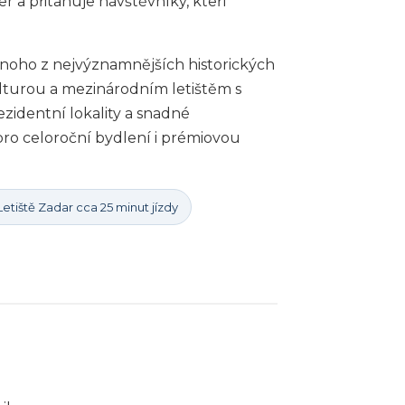
 a přitahuje návštěvníky, kteří
dnoho z nejvýznamnějších historických
lturou a mezinárodním letištěm s
ezidentní lokality a snadné
 pro celoroční bydlení i prémiovou
etiště Zadar cca 25 minut jízdy