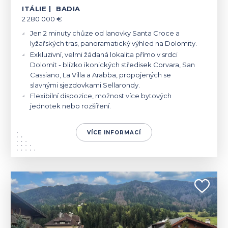
ITÁLIE | BADIA
2 280 000 €
Jen 2 minuty chůze od lanovky Santa Croce a
lyžařských tras, panoramatický výhled na Dolomity.
Exkluzivní, velmi žádaná lokalita přímo v srdci
Dolomit - blízko ikonických středisek Corvara, San
Cassiano, La Villa a Arabba, propojených se
slavnými sjezdovkami Sellarondy.
Flexibilní dispozice, možnost více bytových
jednotek nebo rozšíření.
VÍCE INFORMACÍ
ITÁLIE | ORTISEI
880 000 €