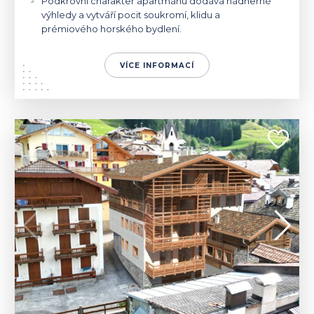
Podkrovní charakter apartmánu dodává nádherné
výhledy a vytváří pocit soukromí, klidu a
prémiového horského bydlení.
VÍCE INFORMACÍ
ITÁLIE | MOENA
590 000 €