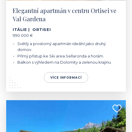
Elegantní apartmán v centru Ortisei ve
Val Gardena
ITÁLIE | ORTISEI
990 000 €
Světlý a prostorný apartmán ideální jako druhý
domov.
Přímý přístup ke Ski area Sellaronda a horám.
Balkon s výhledem na Dolomity a zelenou krajinu.
VÍCE INFORMACÍ
ITÁLIE | VALDIDENTRO
290 000 - 495 000 €