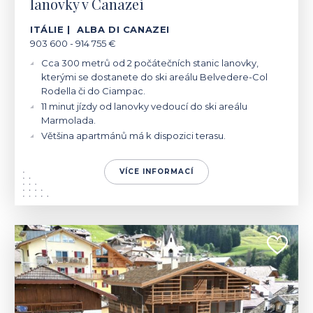
lanovky v Canazei
ITÁLIE | ALBA DI CANAZEI
903 600 - 914 755 €
Cca 300 metrů od 2 počátečních stanic lanovky,
kterými se dostanete do ski areálu Belvedere-Col
Rodella či do Ciampac.
11 minut jízdy od lanovky vedoucí do ski areálu
Marmolada.
Většina apartmánů má k dispozici terasu.
VÍCE INFORMACÍ
ITÁLIE | MOENA
1 500 000 €