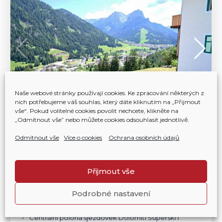
Naše webové stránky používají cookies. Ke zpracování některých z
nich potřebujeme váš souhlas, který dáte kliknutím na „Přijmout
vše“. Pokud volitelné cookies povolit nechcete, klikněte na
„Odmítnout vše” nebo můžete cookies odsouhlasit jednotlivě.
Odmítnout vše
Více o cookies
Ochrana osobních údajů
Tradice v srdci Dolomit: stylové bydlení
ve Val di Fassa
Přijmout vše
ITÁLIE | POZZA DI FASSA-MUNCION
575 000 €
Podrobné nastavení
Spojení alpské tradice a moderního komfortu v
unikátní rezidenci.
Centrální poloha sjezdovek Dolomiti Superski i