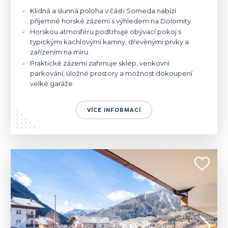
Klidná a slunná poloha v části Someda nabízí
příjemné horské zázemí s výhledem na Dolomity.
Horskou atmosféru podtrhuje obývací pokoj s
typickými kachlovými kamny, dřevěnými prvky a
zařízením na míru.
Praktické zázemí zahrnuje sklep, venkovní
parkování, úložné prostory a možnost dokoupení
velké garáže.
VÍCE INFORMACÍ
ITÁLIE | MOENA
470 000 €