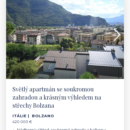
420 000 €
Světlý apartmán se soukromou
zahradou a krásným výhledem na
střechy Bolzana
ITÁLIE | BOLZANO
420 000 €
Nádherný výhled, soukromá zahrada a balkon v