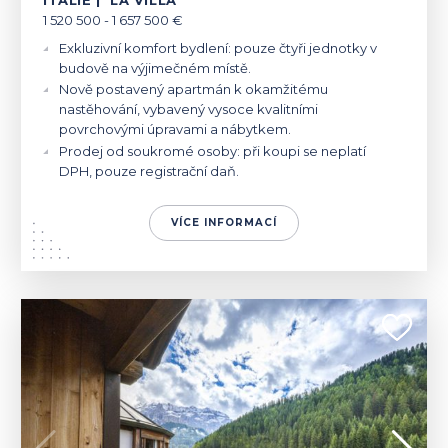
1 520 500 - 1 657 500 €
Exkluzivní komfort bydlení: pouze čtyři jednotky v
budově na výjimečném místě.
Nově postavený apartmán k okamžitému
nastěhování, vybavený vysoce kvalitními
povrchovými úpravami a nábytkem.
Prodej od soukromé osoby: při koupi se neplatí
DPH, pouze registrační daň.
VÍCE INFORMACÍ
ITÁLIE | SELVA
1 400 000 €