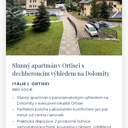
Slunný apartmán v Ortisei s
dechberoucím výhledem na Dolomity
ITÁLIE | ORTISEI
880 000 €
Slunný apartmán s panoramatickým výhledem na
Dolomity v exkluzivní lokalitě Ortisei.
Perfektní poloha s absolutním komfortem jen pár
minut od centra i lanovek.
Praktická dispozice: 2 prostorné ložnice,
samostatná kuchyně, koupelna s oknem, oddělená