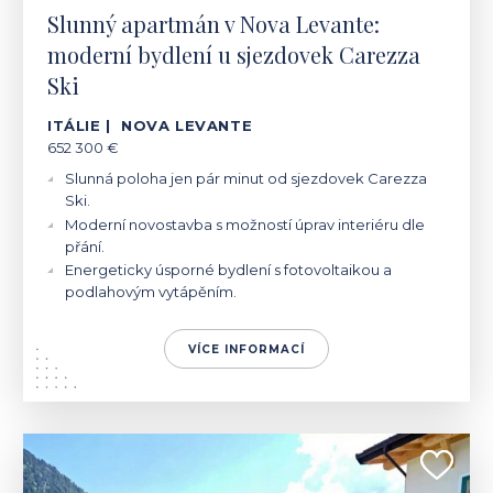
Slunný apartmán v Nova Levante:
moderní bydlení u sjezdovek Carezza
Ski
ITÁLIE | NOVA LEVANTE
652 300 €
Slunná poloha jen pár minut od sjezdovek Carezza
Ski.
Moderní novostavba s možností úprav interiéru dle
přání.
Energeticky úsporné bydlení s fotovoltaikou a
podlahovým vytápěním.
VÍCE INFORMACÍ
ITÁLIE | POZZA DI FASSA-MUNCION
575 000 €